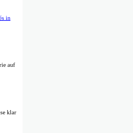
és in
rie auf
se klar