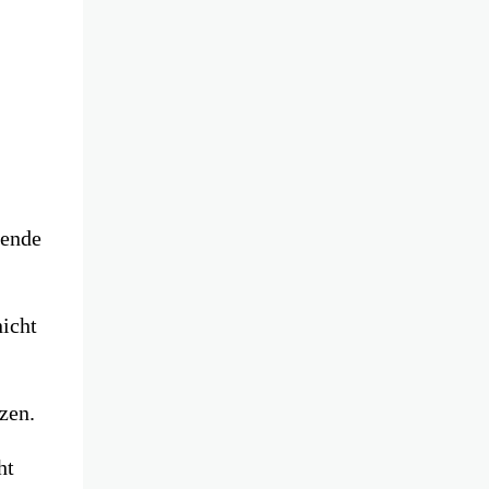
kende
nicht
zen.
ht