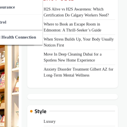
ces Market
des
nsurance
H2S Alive vs H2S Awareness: Which
Certification Do Calgary Workers Need?
Zone
Supplements
And Medical Guides
trol
Where to Book an Escape Room in
Edmonton: A Thrill-Seeker’s Guide
ns
uides
 Health Connection
When Stress Builds Up, Your Body Usually
Notices First
Move In Deep Cleaning Dubai for a
Spotless New Home Experience
Anxiety Disorder Treatment Gilbert AZ for
Long-Term Mental Wellness
Style
Luxury