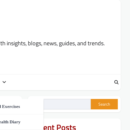
 insights, blogs, news, guides, and trends.
Search
ment
 Exercises
h Tips
ealth Diary
Recent Posts