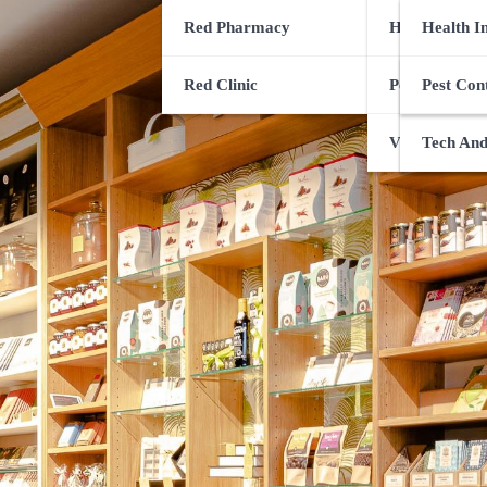
Red Pharmacy
Health Servi
CBD Gui
Health I
Red Clinic
Pets Health 
Special 
Surgery 
Pest Con
Viral Infectio
Health G
Tech And