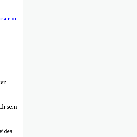
user in
ten
ch sein
eides