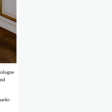
 Cologne
und
markt-