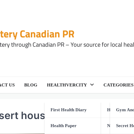
tery Canadian PR
ery through Canadian PR – Your source for local health
CT US
BLOG
HEALTHVERCITY
CATEGORIES
First Health Diary
Health Equip
Gym And
sert houses in Cologne
Health Paper
Natural Healt
Secret H