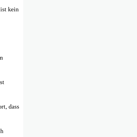
ist kein
em
st
rt, dass
ch