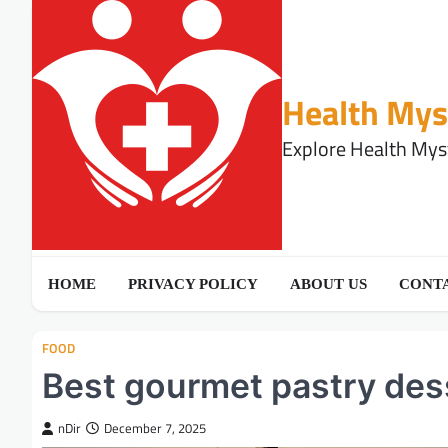
Skip
to
content
Health Mys
Explore Health Myst
HOME
PRIVACY POLICY
ABOUT US
CONTA
FOOD
Best gourmet pastry des
nDir
December 7, 2025