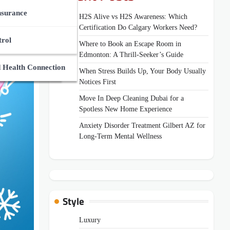
ces Market
des
nsurance
H2S Alive vs H2S Awareness: Which
Certification Do Calgary Workers Need?
Zone
Supplements
And Medical Guides
trol
Where to Book an Escape Room in
Edmonton: A Thrill-Seeker’s Guide
ns
uides
 Health Connection
When Stress Builds Up, Your Body Usually
Notices First
Move In Deep Cleaning Dubai for a
Spotless New Home Experience
Anxiety Disorder Treatment Gilbert AZ for
Long-Term Mental Wellness
Style
Luxury