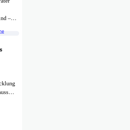
rater
sind –…
s
icklung
enuss…