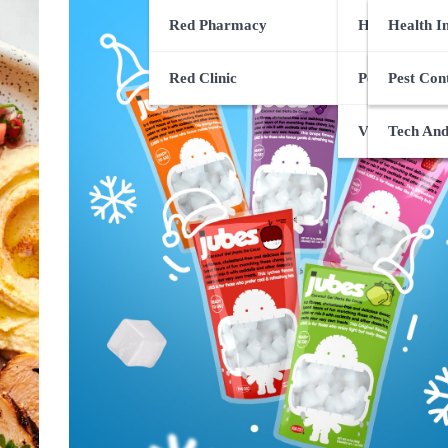
Red Pharmacy
Health Servi
CBD Gui
Health I
Red Clinic
Pets Health 
Special 
Surgery 
Pest Con
Viral Infectio
Health G
Tech And