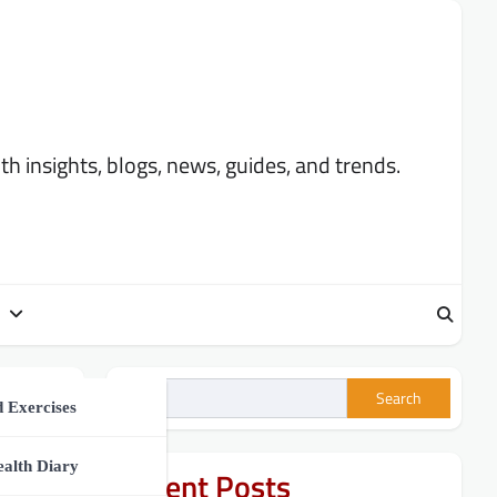
 insights, blogs, news, guides, and trends.
Search
ment
 Exercises
h Tips
ealth Diary
Recent Posts