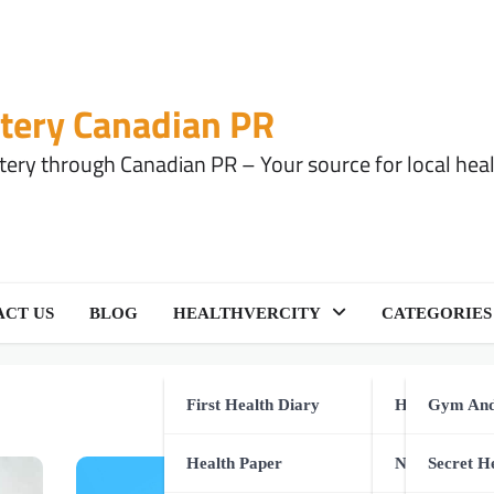
tery Canadian PR
ery through Canadian PR – Your source for local health
CT US
BLOG
HEALTHVERCITY
CATEGORIES
First Health Diary
Health Equip
Gym And
Health Paper
Natural Healt
Secret H