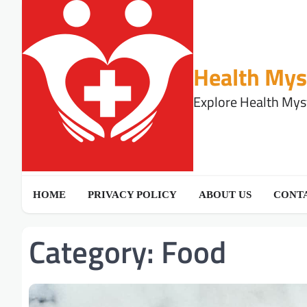
Skip
to
content
Health Mys
Explore Health Myst
HOME
PRIVACY POLICY
ABOUT US
CONTA
Category:
Food